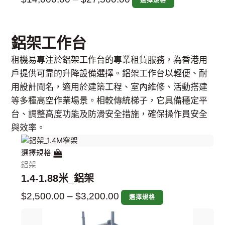
選擇規格
鋁架工作台
租機易專注於鋁架工作台的專業租賃服務，為香港用
戶提供可靠的升降設備選擇。鋁架工作台以輕便、耐
用設計聞名，適用於建築工程、室內維修、活動搭建
等多種高空作業場景。相較傳統梯子，它具備穩定平
台、調整高度功能及防滑安全措施，確保操作員安全
與效率。
此
此
此
此
此
價
價
價
價
價
價
價
價
價
價
此
此
此
此
此
此
此
此
此
此
產
產
產
產
產
產
產
產
產
產
產
產
產
產
產
選擇規格
格
格
格
格
格
格
格
格
格
格
品
品
品
品
品
品
品
品
品
品
品
品
品
品
品
鋁架
範
範
範
範
範
範
範
範
範
範
有
有
有
有
有
有
有
有
有
有
有
有
有
有
有
1.4-1.88米_鋁架
圍：
圍：
圍：
圍：
圍：
圍：
圍：
圍：
圍：
圍：
多
多
多
多
多
多
多
多
多
多
多
多
多
多
多
$
2,500.00
–
$
3,200.00
$2,500.00
$2,600.00
$2,600.00
$3,500.00
$3,500.00
$4,000.00
$5,000.00
$6,000.00
$7,000.00
$8,000.00
選擇規格
種
種
種
種
種
種
種
種
種
種
種
種
種
種
種
到
到
到
到
到
到
到
到
到
到
款
款
款
款
款
款
款
款
款
款
款
款
款
款
款
式。
式。
式。
式。
式。
式。
式。
式。
式。
式。
式。
式。
式。
式。
式。