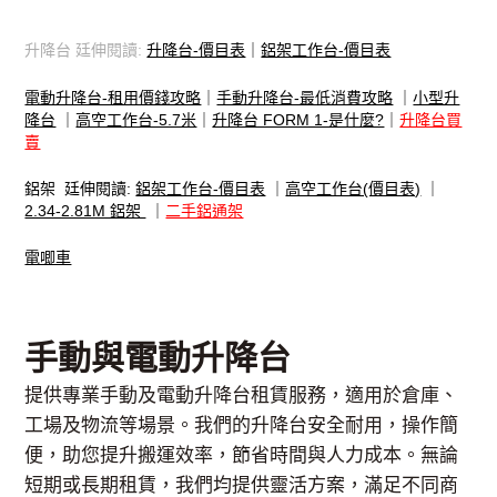
升降台 廷伸閱讀:
升降台-價目表
｜
鋁架工作台-價目表
電動升降台-租用價錢攻略
｜
手動升降台-最低消費攻略
｜
小型升
降台
｜
高空工作台-5.7米
｜
升降台 FORM 1-是什麼?
｜
升降台買
賣
鋁架 廷伸閱讀:
鋁架工作台-價目表
｜
高空工作台(價目表)
｜
2.34-2.81M 鋁架
｜
二手鋁通架
電唧車
手動與電動升降台
提供專業手動及電動升降台租賃服務，適用於倉庫、
工場及物流等場景。我們的升降台安全耐用，操作簡
便，助您提升搬運效率，節省時間與人力成本。無論
短期或長期租賃，我們均提供靈活方案，滿足不同商