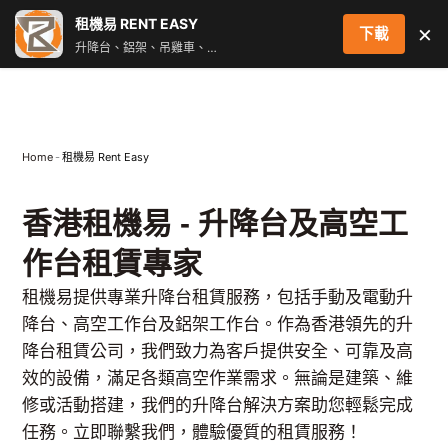
跳
租機易 RENT EASY
×
下載
至
升降台、鋁架、吊雞車、街燈車 即時叫車配對服務
主
要
內
容
Home
-
租機易 Rent Easy
香港租機易 - 升降台及高空工
作台租賃專家
租機易提供專業升降台租賃服務，包括手動及電動升
降台、高空工作台及鋁架工作台。作為香港領先的升
降台租賃公司，我們致力為客戶提供安全、可靠及高
效的設備，滿足各類高空作業需求。無論是建築、維
修或活動搭建，我們的升降台解決方案助您輕鬆完成
任務。立即聯繫我們，體驗優質的租賃服務！