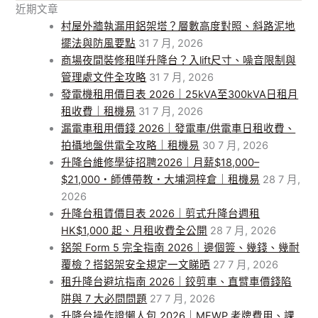
近期文章
村屋外牆執漏用鋁架塔？層數高度對照、斜路泥地
擺法與防風要點
31 7 月, 2026
商場夜間裝修租咩升降台？入lift尺寸、噪音限制與
管理處文件全攻略
31 7 月, 2026
發電機租用價目表 2026｜25kVA至300kVA日租月
租收費｜租機易
31 7 月, 2026
漏電車租用價錢 2026｜發電車/供電車日租收費、
拍攝地盤供電全攻略｜租機易
30 7 月, 2026
升降台維修學徒招聘2026｜月薪$18,000–
$21,000・師傅帶教・大埔洞梓倉｜租機易
28 7 月,
2026
升降台租賃價目表 2026｜剪式升降台週租
HK$1,000 起、月租收費全公開
28 7 月, 2026
鋁架 Form 5 完全指南 2026｜邊個簽、幾錢、幾耐
覆檢？搭鋁架安全規定一文睇晒
27 7 月, 2026
租升降台避坑指南 2026｜鉸剪車、直臂車價錢陷
阱與 7 大必問問題
27 7 月, 2026
升降台操作證懶人包 2026｜MEWP 考牌費用、課