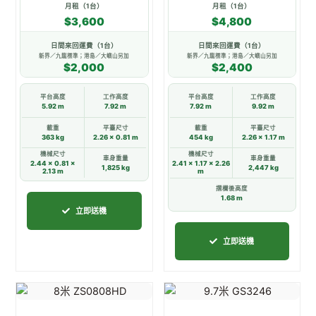
款
款
月租（1台）
月租（1台）
$3,600
$4,800
式。
式。
可
可
日間來回運費（1台）
日間來回運費（1台）
在
在
新界／九龍標準；港島／大嶼山另加
新界／九龍標準；港島／大嶼山另加
$2,000
$2,400
產
產
品
品
平台高度
工作高度
平台高度
工作高度
頁
頁
5.92 m
7.92 m
7.92 m
9.92 m
面
面
載重
平臺尺寸
載重
平臺尺寸
363 kg
2.26 × 0.81 m
454 kg
2.26 × 1.17 m
選
選
機械尺寸
機械尺寸
擇
擇
車身重量
車身重量
2.44 × 0.81 ×
2.41 × 1.17 × 2.26
1,825 kg
2,447 kg
2.13 m
m
選
選
摺欄後高度
項
項
1.68 m
立即送機
立即送機
此
此
產
產