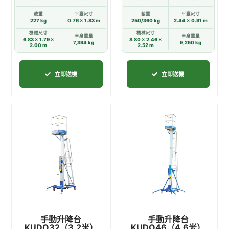
面
面
載重
平臺尺寸
載重
平臺尺寸
227 kg
0.76 × 1.83 m
250/360 kg
2.44 × 0.91 m
選
選
機械尺寸
機械尺寸
擇
擇
車身重量
車身重量
6.83 × 1.79 ×
8.80 × 2.46 ×
7,394 kg
9,250 kg
2.00 m
2.52 m
選
選
項
項
立即送機
立即送機
此
此
產
產
品
品
有
有
多
多
種
種
款
款
式。
式。
可
可
手動升降台
手動升降台
在
在
KUDO32（3.2米）
KUDO46（4.6米）