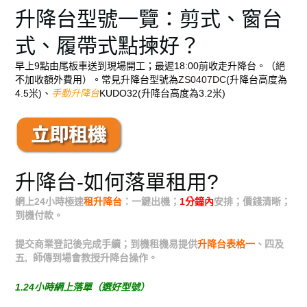
升降台型號一覽：剪式、窗台
式、履帶式點揀好？
早上9點由尾板車送到現場開工；最遲18:00前收走升降台。（絕
不加收額外費用）。常見升降台型號為
ZS0407DC
(升降台高度為
4.5米)、
手動升降台
KUDO32(升降台高度為3.2米)
升降台-如何落單租用?
網上24小時極速
租升降台
：一鍵出機；
1分鐘內
安排；價錢清晰；
到機付款。
提交商業登記後完成手續；到機租機易提供
升降台表格一
、四及
五, 師傳到場會教授升降台操作。
1.24小時網上落單（選好型號）