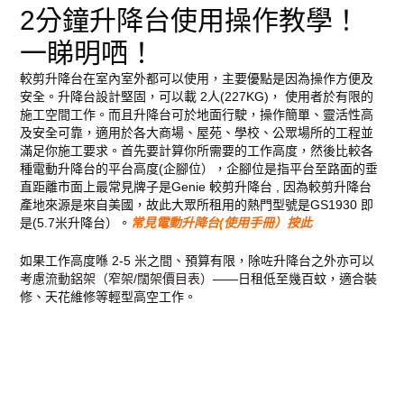
2分鐘升降台使用操作教學！
一睇明哂！
較剪升降台在室內室外都可以使用，主要優點是因為操作方便及
安全。升降台設計堅固，可以載 2人(227KG)， 使用者於有限的
施工空間工作。而且升降台可於地面行駛，操作簡單、靈活性高
及安全可靠，適用於各大商場、屋苑、學校、公眾場所的工程並
滿足你施工要求。首先要計算你所需要的工作高度，然後比較各
種電動升降台的平台高度(企腳位），企腳位是指平台至路面的垂
直距離市面上最常見牌子是Genie 較剪升降台 , 因為較剪升降台
產地來源是來自美國，故此大眾所租用的熱門型號是GS1930 即
是(5.7米升降台）。
常見電動升降台(使用手冊）按此
如果工作高度喺 2-5 米之間、預算有限，除咗升降台之外亦可以
考慮
流動鋁架（窄架/闊架價目表）
——日租低至幾百蚊，適合裝
修、天花維修等輕型高空工作。