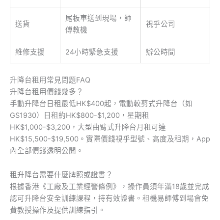
尾板車送到現場，師
送貨
視乎公司
傅教機
維修支援
24小時緊急支援
辦公時間
升降台租用常見問題FAQ
升降台租用價錢幾多？
手動升降台日租最低HK$400起，電動較剪式升降台（如
GS1930）日租約HK$800-$1,200，星期租
HK$1,000-$3,200，大型曲臂式升降台月租可達
HK$15,500-$19,500。實際價錢視乎型號、高度及租期，App
內全部價錢透明公開。
租升降台需要什麼牌照或證書？
根據香港《工廠及工業經營條例》，操作員須年滿18歲並完成
認可升降台安全訓練課程，持有效證書。租機易師傅到場會免
費教授操作及提供訓練指引。