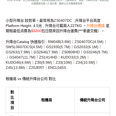
2026 參考價：以上為淨機租金；日間來回運費以新界／九龍為標準，港島／大嶼山另加；夜間及紅
日運費按日間 1.5 倍計算。最終以正式報價單為準。
小型升降台:鉸剪車。最常用為
ZS0407DC
,升降台平台高度
Platform Height: 4.5米 , 升降台可載兩人227KG 。
升降台價錢-
星
期租最低消費為
$3200
包日間來回升降台運費(***車邊交機）。
升降台Catalog 快速指引 :
RM04B(3.8M)
｜
ZS0407DC(4.5M)
｜
SWSL0607DCS(4.5M)
｜
GS1930(5.7M)
｜
GS2032(6.1M)
｜
GS2632(7.9M)
｜
GS2646(7.9M)｜
ZS0808HD
｜
GS3246(9.7M)
｜
GS4047(11.7M)
｜
ZS1414HD
｜
KUDO32(3.2M)
｜
KUDO46(4.6M)
｜
Z30(8.9M)
｜
Z33(10M)
｜
Z34(10.5M)
｜
Z45(13.8M)
｜
Z20JERT
｜
ENCL045S
租機易 vs 傳統升降台公司 對比
對
比
租機易
傳統升降台公司
項
目