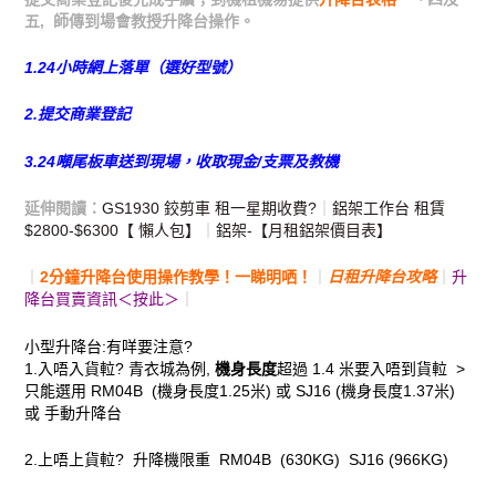
五, 師傳到場會教授升降台操作。
1.24小時網上落單（選好型號）
2.提交商業登記
3.24噸尾板車送到現場，收取現金/支票及教機
延伸閱讀：
GS1930 鉸剪車 租一星期收費?
｜
鋁架工作台 租賃
$2800-$6300【 懶人包】
｜
鋁架-【月租鋁架價目表】
｜
2分鐘升降台使用操作教學！一睇明哂！
｜
日租升降台攻略
｜
升
降台買賣資訊＜按此＞
｜
小型升降台:有咩要注意?
1.入唔入貨𨋢? 青衣城為例,
機身長度
超過 1.4 米要入唔到貨𨋢 >
只能選用
RM04B
(機身長度1.25米) 或
SJ16
(機身長度1.37米)
或 手動升降台
2.上唔上貨𨋢? 升降機限重
RM04B
(630KG)
SJ16
(966KG)