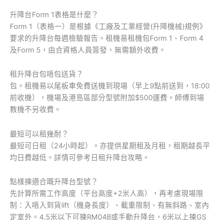
升降台Form 1表格是什麼？
Form 1（表格一）是根據《工廠及工業經營(升降機械)規例》
要求的升降台每週檢驗報告。租機易租機包Form 1、Form 4
及Form 5，由合資格人員簽發，無需額外收費。
租升降台包唔包送貨？
包。租機易以尾板車免費送機到現場（早上9點前送到，18:00
前收機），機場及港島區部分型號附加$500運費。師傅到場
教機不另收費。
最短可以租幾耐？
最短可日租（24小時起）。亦提供星期租及月租，租期越長平
均日費越低。詳情可參考日租升降台攻略。
點樣揀適合嘅升降台型號？
先計算所需工作高度（平台高度+2米人高），再考慮現場限
制：入唔入到貨lift（機身長度）、載重限制、有無斜路、室內
定室外。4.5米以下可揀RM04B或手動升降台，6米以上揀GS