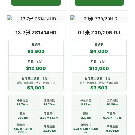
此
此
產
產
13.7米 ZS1414HD
9.1米 Z30/20N RJ
品
品
有
有
星期租
星期租
多
多
$3,900
$4,000
種
種
款
款
月租（1台）
月租（1台）
$12,000
$12,000
式。
式。
可
可
日間來回運費（1台）
日間來回運費（1台）
在
在
新界／九龍標準；港島／大嶼山另加
新界／九龍標準；港島／大嶼山另加
$3,000
$3,500
產
產
品
品
平台高度
工作高度
平台高度
工作高度
頁
頁
13.70 m
15.70 m
8.89 m
10.89 m
面
面
載重
平臺尺寸
載重
平臺尺寸
350 kg
2.67 × 1.12 m
227 kg
0.76 × 1.17 m
選
選
機械尺寸
機械尺寸
擇
擇
車身重量
車身重量
2.87 × 1.40 ×
5.31 × 1.19 × 2.00
3,280 kg
6,605 kg
2.68 m
m
選
選