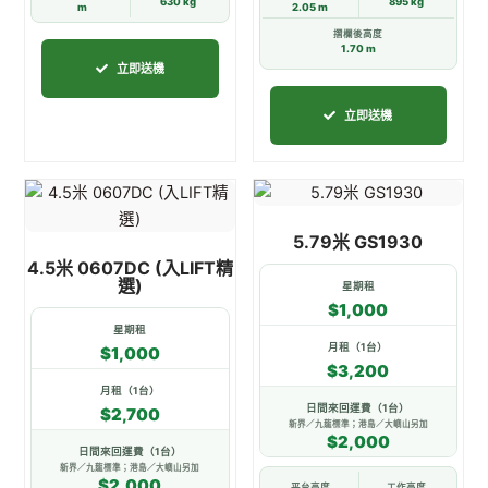
630 kg
895 kg
m
2.05 m
選
選
摺欄後高度
項
項
1.70 m
立即送機
立即送機
此
此
產
產
5.79米 GS1930
品
品
4.5米 0607DC (入LIFT精
有
有
選)
星期租
多
多
$1,000
種
種
星期租
款
款
月租（1台）
$1,000
$3,200
式。
式。
月租（1台）
可
可
日間來回運費（1台）
$2,700
在
在
新界／九龍標準；港島／大嶼山另加
$2,000
產
產
日間來回運費（1台）
新界／九龍標準；港島／大嶼山另加
品
品
$2,000
平台高度
工作高度