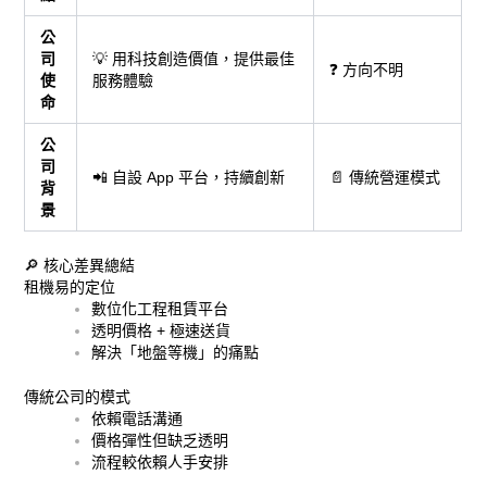
公
司
💡 用科技創造價值，提供最佳
❓ 方向不明
使
服務體驗
命
公
司
📲 自設 App 平台，持續創新
📄 傳統營運模式
背
景
🔎 核心差異總結
租機易的定位
數位化工程租賃平台
透明價格 + 極速送貨
解決「地盤等機」的痛點
傳統公司的模式
依賴電話溝通
價格彈性但缺乏透明
流程較依賴人手安排