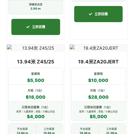
摺欄後高度
項
項
2.00 m
立即送機
立即送機
此
此
產
產
13.94米 Z45/25
19.4米ZA20JERT
品
品
有
有
星期租
星期租
多
多
$5,500
$10,000
種
種
款
款
月租（1台）
月租（1台）
$16,000
$28,000
式。
式。
可
可
日間來回運費（1台）
日間來回運費（1台）
在
在
新界／九龍標準；港島／大嶼山另加
新界／九龍標準；港島／大嶼山另加
$4,000
$5,000
產
產
品
品
平台高度
工作高度
平台高度
工作高度
頁
頁
13.94 m
15.94 m
19.38 m
21.38 m