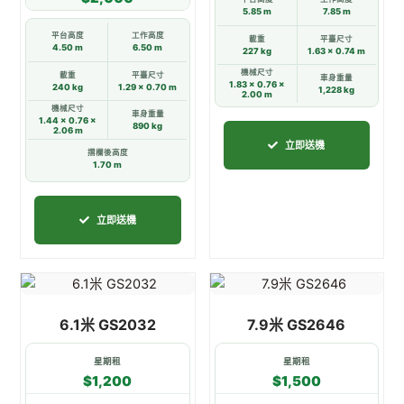
頁
頁
5.85 m
7.85 m
面
面
平台高度
工作高度
載重
平臺尺寸
4.50 m
6.50 m
227 kg
1.63 × 0.74 m
選
選
機械尺寸
載重
平臺尺寸
擇
擇
車身重量
1.83 × 0.76 ×
240 kg
1.29 × 0.70 m
1,228 kg
2.00 m
選
選
機械尺寸
車身重量
項
項
1.44 × 0.76 ×
890 kg
2.06 m
立即送機
摺欄後高度
1.70 m
立即送機
此
此
產
產
6.1米 GS2032
7.9米 GS2646
品
品
有
有
星期租
星期租
多
多
$1,200
$1,500
種
種