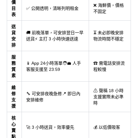
價
❌ 海鮮價，價格
目
✅ 公開透明，清晰列明租金
不固定
表
送
貨
🚚 前晚落單，可安排翌日一早
⏳ 未必即晚安排
安
送貨⚡ 主打 3 小時快速送達
物流時間不穩定
排
服
務
📱 App 24小時落單🧑‍💼 人手
☎ 需電話安排流
質
客服支援至 23:59
程較慢
素
維
⚠ 聲稱 18 小時
修
🔧 可安排夜晚急修📍 即日內
支援實際未必準
支
安排維修
時
援
核
心
🚀 3 小時送貨，效率優先
💰 以低價吸客
賣
點