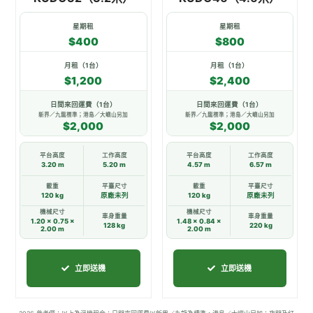
產
產
品
品
星期租
星期租
頁
頁
$400
$800
面
面
月租（1台）
月租（1台）
選
選
$1,200
$2,400
擇
擇
選
選
日間來回運費（1台）
日間來回運費（1台）
新界／九龍標準；港島／大嶼山另加
新界／九龍標準；港島／大嶼山另加
項
項
$2,000
$2,000
平台高度
工作高度
平台高度
工作高度
3.20 m
5.20 m
4.57 m
6.57 m
載重
平臺尺寸
載重
平臺尺寸
120 kg
原廠未列
120 kg
原廠未列
機械尺寸
機械尺寸
車身重量
車身重量
1.20 × 0.75 ×
1.48 × 0.84 ×
128 kg
220 kg
2.00 m
2.00 m
立即送機
立即送機