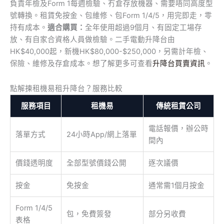
負責年檢及Form 1每週檢驗、冇倉存放機器、需要唔同高度型
號轉換。租賃免按金、包維修、包Form 1/4/5，用完即走，零
持有成本。
適合購買：
全年使用超過9個月、有固定工場存
放、有自家合資格人員做檢驗。二手電動升降台由
HK$40,000起，新機HK$80,000-$250,000，另需計年檢、
保險、維修及存倉成本。想了解更多可查看
升降台買賣資訊
。
點解揀租機易租升降台？服務比較
服務項目
租機易
傳統租賃公司
電話報價，辦公時
落單方式
24小時App/網上落單
間內
價錢透明度
全部型號價錢公開
逐次議價
按金
免按金
通常需1個月按金
Form 1/4/5
包，免費簽發
部分另收費
表格