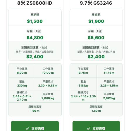
8米 ZS0808HD
9.7米 GS3246
品
品
有
有
星期租
星期租
多
多
$1,500
$1,900
種
種
款
款
月租（1台）
月租（1台）
$4,800
$5,600
式。
式。
可
可
日間來回運費（1台）
日間來回運費（1台）
在
在
新界／九龍標準；港島／大嶼山另加
新界／九龍標準；港島／大嶼山另加
$2,400
$2,400
產
產
品
品
平台高度
工作高度
平台高度
工作高度
頁
頁
8.00 m
10.00 m
9.75 m
11.75 m
面
面
載重
平臺尺寸
載重
平臺尺寸
230 kg
2.30 × 0.81 m
318 kg
2.26 × 1.15 m
選
選
機械尺寸
機械尺寸
擇
擇
車身重量
車身重量
2.49 × 0.81 ×
2.44 × 1.16 × 2.39
2,060 kg
2,812 kg
2.40 m
m
選
選
摺欄後高度
摺欄後高度
項
項
1.90 m
1.80 m
立即送機
立即送機