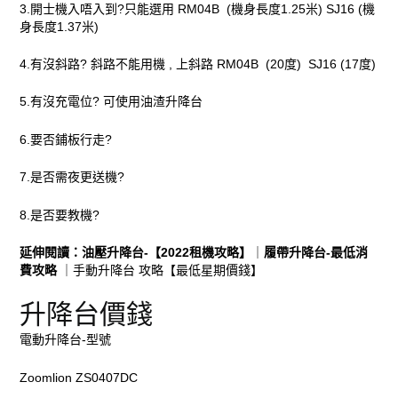
3.開士機入唔入到?只能選用
RM04B
(機身長度1.25米)
SJ16
(機
身長度1.37米)
4.有沒斜路? 斜路不能用機 , 上斜路
RM04B
(20度)
SJ16
(17度)
5.有沒充電位? 可使用油渣升降台
6.要否鋪板行走?
7.是否需夜更送機?
8.是否要教機?
延伸閱讀：
油壓升降台-【2022租機攻略】
｜
履帶升降台-最低消
費攻略
｜
手動升降台 攻略【最低星期價錢】
升降台價錢
電動升降台-型號
Zoomlion ZS0407DC