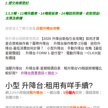
2.提交商業登記
3.5.5噸、13噸吊雞車、14噸尾板車、24噸送到現場，收取現金/
支票及教機
想更深入了解可查看
日租升降台攻略
租升降台相關實用資訊:
【2026 升降台新指引全攻略】如何才算
是合資格操作員？
履帶升降台
｜
升降台操作教學-2分鐘
｜
迷你升
降台-最低消費如何計算？
｜
小型升降台
｜
手動升降台 攻略【最低
星期價錢】
｜
升降台 FORM 1-是什麼?
｜
電動升降台 一CLICK就
有價錢
油壓升降台
｜
升降台車-星期租價目表
｜
租升降台VS租鋁架哪種比
較好用?
｜
升降台買賣資訊＜按此＞
小型 升降台:租用有咩手續?
網上24小時極速
租升降台
：一鍵出機；
1分鐘內
安排；價錢清晰；
到機付款。
提交商業登記後完成手續；到機租機易提供
升降台表格一
、四及