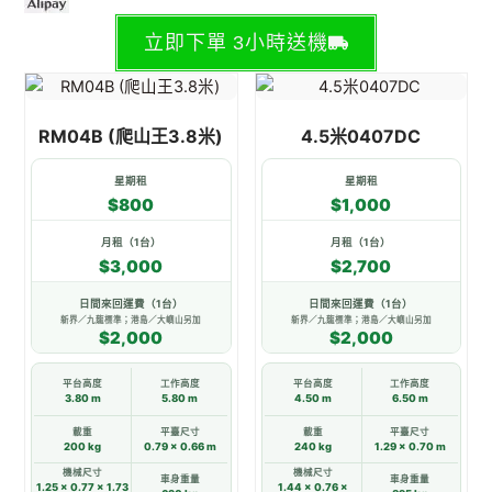
立即下單 3小時送機
此
此
產
產
RM04B (爬山王3.8米)
4.5米0407DC
品
品
有
有
星期租
星期租
多
多
$800
$1,000
種
種
款
款
月租（1台）
月租（1台）
$3,000
$2,700
式。
式。
可
可
日間來回運費（1台）
日間來回運費（1台）
在
在
新界／九龍標準；港島／大嶼山另加
新界／九龍標準；港島／大嶼山另加
$2,000
$2,000
產
產
品
品
平台高度
工作高度
平台高度
工作高度
頁
頁
3.80 m
5.80 m
4.50 m
6.50 m
面
面
載重
平臺尺寸
載重
平臺尺寸
200 kg
0.79 × 0.66 m
240 kg
1.29 × 0.70 m
選
選
機械尺寸
機械尺寸
擇
擇
車身重量
車身重量
1.25 × 0.77 × 1.73
1.44 × 0.76 ×