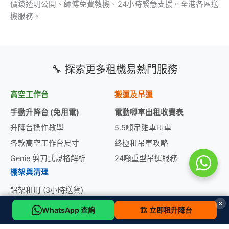
價錢透明公開、師傅免費教機、24小時緊急支援。全港各區送
機服務。
🔧 探索更多租機易熱門服務
高空工作台
搬運及吊運
手動升降台 (免用電)
電動唧車出租收費表
升降台操作教學
5.5噸吊雞車叫車
各款高空工作台尺寸
終極租吊車攻略
Genie 剪刀式規格解析
24噸重型吊運服務
棚架與清理
鋁架租用 (3小時送貨)
✕
鋁架工作台價目表
WhatsApp 查詢
🏗️ 立即租升降台
環保斗/垃圾斗收費