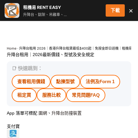
跳
租機易 RENT EASY
×
下載
至
升降台、鋁架、吊雞車、街燈車 即時叫車配對服務
主
要
內
容
Home
-
升降台租用 2026｜香港升降台租賃最低$400起｜免按金即日送機｜租機易
升降台租用｜2026最新價錢、型號及安全規定
📑 快速跳到：
查看租用價錢
點揀型號
法例及Form 1
租定買
服務比較
常見問題FAQ
App 落單
可標配
圍網
、
升降台防撞裝置
支付寶