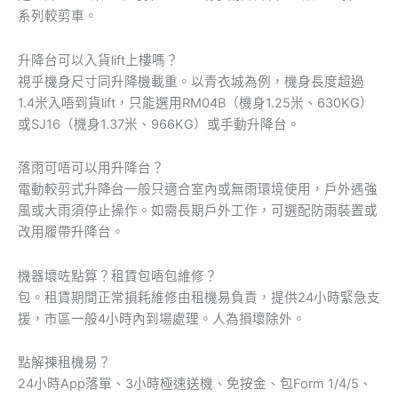
系列較剪車。
升降台可以入貨lift上樓嗎？
視乎機身尺寸同升降機載重。以青衣城為例，機身長度超過
1.4米入唔到貨lift，只能選用RM04B（機身1.25米、630KG）
或SJ16（機身1.37米、966KG）或手動升降台。
落雨可唔可以用升降台？
電動較剪式升降台一般只適合室內或無雨環境使用，戶外遇強
風或大雨須停止操作。如需長期戶外工作，可選配防雨裝置或
改用履帶升降台。
機器壞咗點算？租賃包唔包維修？
包。租賃期間正常損耗維修由租機易負責，提供24小時緊急支
援，市區一般4小時內到場處理。人為損壞除外。
點解揀租機易？
24小時App落單、3小時極速送機、免按金、包Form 1/4/5、